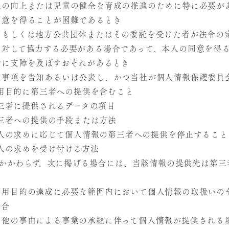
生の向上または児童の健全な育成の推進のために特に必要が
同意を得ることが困難であるとき
関もしくは地方公共団体またはその委託を受けた者が法令の
に対して協力する必要がある場合であって、本人の同意を得
行に支障を及ぼすおそれがあるとき
の事項を告知あるいは公表し、かつ当社が個人情報保護委員
用目的に第三者への提供を含むこと
三者に提供されるデータの項目
三者への提供の手段または方法
人の求めに応じて個人情報の第三者への提供を停止すること
人の求めを受け付ける方法
かかわらず、次に掲げる場合には、当該情報の提供先は第三
利用目的の達成に必要な範囲内において個人情報の取扱いの
場合
の他の事由による事業の承継に伴って個人情報が提供される