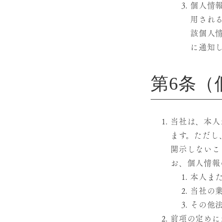
個人情
用され
該個人
に通知
第6条（
当社は、本人
ます。ただし
開示しないこ
お、個人情報
本人ま
当社の
その他
前項の定めに