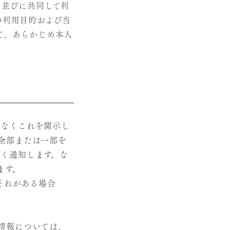
旨並びに共同して利
の利用目的および当
て、あらかじめ本人
滞なくこれを開示し
全部または一部を
く通知します。な
ます。
それがある場合
情報については、