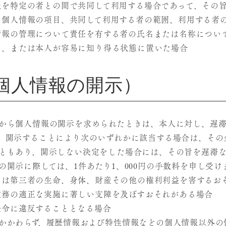
報を特定の者との間で共同して利用する場合であって、その
る個人情報の項目、共同して利用する者の範囲、利用する者
情報の管理について責任を有する者の氏名または名称につい
し、または本人が容易に知り得る状態に置いた場合
個人情報の開示）
から個人情報の開示を求められたときは、本人に対し、遅
、開示することにより次のいずれかに該当する場合は、その
ともあり、開示しない決定をした場合には、その旨を遅滞な
の開示に際しては、1件あたり1、000円の手数料を申し受け
たは第三者の生命、身体、財産その他の権利利益を害するお
業務の適正な実施に著しい支障を及ぼすおそれがある場合
法令に違反することとなる場合
かかわらず、履歴情報および特性情報などの個人情報以外の