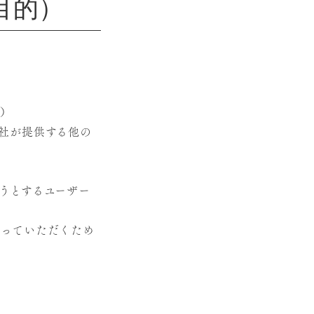
目的）
む）
社が提供する他の
うとするユーザー
行っていただくため