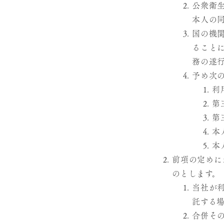
公衆衛
本人の
国の機
ること
務の遂
予め次
利
第
第
本
本
前項の定めに
のとします。
当社が
託する
合併そ